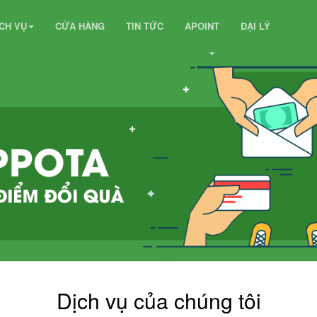
ỊCH VỤ
CỬA HÀNG
TIN TỨC
APOINT
ĐẠI LÝ
Dịch vụ của chúng tôi