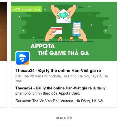
+0%
Khuyến mại
Thecao24 - Đại lý thẻ online Hàn-Việt giá rẻ
[HN] Toà V2 Văn Phú Victoria, Hà Đông, Hà Nội, Tây Hồ, Hà
Nộii
Thecao24 - Đại lý thẻ online Hàn-Việt giá rẻ
là đại lý
phân phối chính thức của Appota Card.
,
Địa điểm
: Toà V2 Văn Phú Victoria, Hà Đông, Hà Nội.
Ưu đãi áp dụng tại cửa hàng:
1. Thẻ Appota:
XEM THÊM
Mua thẻ Appota Card trực tiếp và có cơ hội nhận được