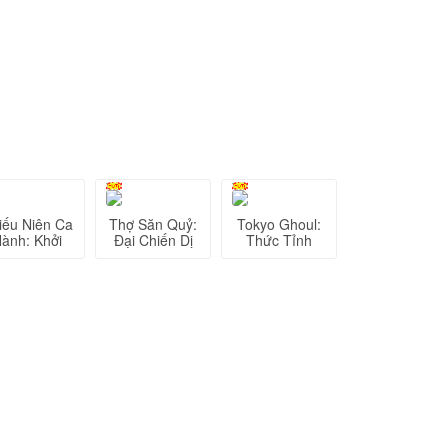
iếu Niên Ca
Thợ Săn Quỷ:
Tokyo Ghoul:
ành: Khởi
Đại Chiến Dị
Thức Tỉnh
Động
Giới