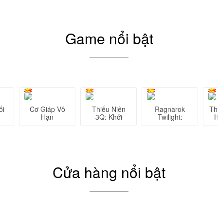
Game nổi bật
ối
Cơ Giáp Vô
Thiếu Niên
Ragnarok
Th
Hạn
3Q: Khởi
Twilight:
H
Nguyên
Chạng Vạng
Cửa hàng nổi bật