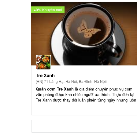
+0%
Khuyến mại
Tre Xanh
[HN] 71 Láng Hạ, Hà Nội, Ba Đình, Hà Nộii
Quán cơm Tre Xanh
là địa điểm chuyên phục vụ cơm
văn phòng được khá nhiều người ưa thích. Thực đơn tại
Tre Xanh được thay đổi luân phiên từng ngày nhưng luôn
đảm bảo chất lượng, có đủ món chính, món phụ, món rau
canh và cơm.
Địa chỉ:
71 Láng Hạ, Hà Nội
Giá tiền:
20.000 - 30.000đ
Hướng dẫn thanh toán bằng ứng dụng Appota: