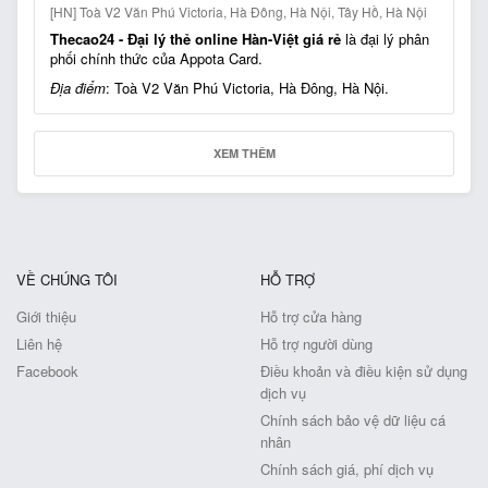
[HN] Toà V2 Văn Phú Victoria, Hà Đông, Hà Nội, Tây Hồ, Hà Nội
Thecao24 - Đại lý thẻ online Hàn-Việt giá rẻ
là đại lý phân
phối chính thức của Appota Card.
Địa điểm
: Toà V2 Văn Phú Victoria, Hà Đông, Hà Nội.
Ưu đãi áp dụng tại cửa hàng:
1. Thẻ Appota:
XEM THÊM
Mua thẻ Appota Card trực tiếp và có cơ hội nhận được nhiều
ưu đãi trong các sự kiện của Appota.
2. Nạp Gem trực tiếp tại CH:
< 2.000.000đ: phí 1% giá trị giao dịch + 10.000đ
VỀ CHÚNG TÔI
HỖ TRỢ
>= 2.000.000đ: phí 1% giá trị giao dịch
Với giao dịch
> 2.000.000đ
vui lòng liên hệ trước tới
Giới thiệu
Hỗ trợ cửa hàng
CH để được phục vụ nhanh chóng và thuận tiện nhất.
Liên hệ
Hỗ trợ người dùng
---------------------
Facebook
Điều khoản và điều kiện sử dụng
Mọi yêu cầu hỗ trợ vui lòng liên hệ hotline Appota:
0919 015
dịch vụ
533
Chính sách bảo vệ dữ liệu cá
nhân
Chính sách giá, phí dịch vụ