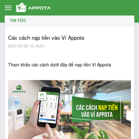
Toggle
navigation
TIN TỨC
Các cách nạp tiền vào Ví Appota
2021-03-26 10:19:01
Tham khảo các cách dưới đây để nạp tiền Ví Appota