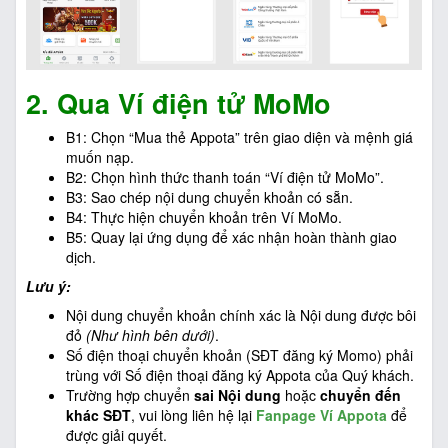
2. Qua Ví điện tử MoMo
B1: Chọn “Mua thẻ Appota” trên giao diện và mệnh giá
muốn nạp.
B2: Chọn hình thức thanh toán “Ví điện tử MoMo”.
B3: Sao chép nội dung chuyển khoản có sẵn.
B4: Thực hiện chuyển khoản trên Ví MoMo.
B5: Quay lại ứng dụng để xác nhận hoàn thành giao
dịch.
Lưu ý:
Nội dung chuyển khoản chính xác là Nội dung được bôi
đỏ
(Như hình bên dưới)
.
Số điện thoại chuyển khoản (SĐT đăng ký Momo) phải
trùng với Số điện thoại đăng ký Appota của Quý khách.
Trường hợp chuyển
sai Nội dung
hoặc
chuyển đến
khác SĐT
, vui lòng liên hệ lại
Fanpage Ví Appota
để
được giải quyết.