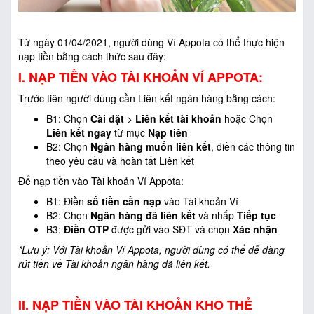
Từ ngày 01/04/2021, người dùng Ví Appota có thể thực hiện
nạp tiền bằng cách thức sau đây:
I. NẠP TIỀN VÀO TÀI KHOẢN VÍ APPOTA:
Trước tiên người dùng cần Liên kết ngân hàng bằng cách:
B1: Chọn
Cài đặt
>
Liên kết tài khoản
hoặc Chọn
Liên kết ngay
từ mục
Nạp tiền
B2: Chọn
Ngân hàng muốn liên kết
, điền các thông tin
theo yêu cầu và hoàn tất Liên kết
Để nạp tiền vào Tài khoản Ví Appota:
B1: Điền
số tiền cần nạp
vào Tài khoản Ví
B2: Chọn
Ngân hàng đã liên kết
và nhấp
Tiếp tục
B3:
Điền OTP
được gửi vào SĐT và chọn
Xác nhận
*Lưu ý: Với Tài khoản Ví Appota, người dùng có thể dễ dàng
rút tiền về Tài khoản ngân hàng đã liên kết.
II. NẠP TIỀN VÀO TÀI KHOẢN KHO THẺ