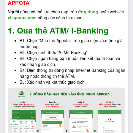
APPOTA
Người dùng có thể lựa chọn nạp trên
ứng dụng
hoặc website
vi.appota.com
bằng các cách thức sau:
1. Qua thẻ ATM/ I-Banking
B1: Chọn “Mua thẻ Appota” trên giao diện và mệnh giá
muốn nạp.
B2: Chọn hình thức “ATM/I-Banking”.
B3: Chọn ngân hàng bạn muốn liên kết thanh toán và
xác nhận giao dịch.
B4: Điền thông tin đăng nhập Internet Banking của ngân
hàng hoặc thông tin thẻ ATM.
B5: Xác nhận và kết thúc giao dịch.