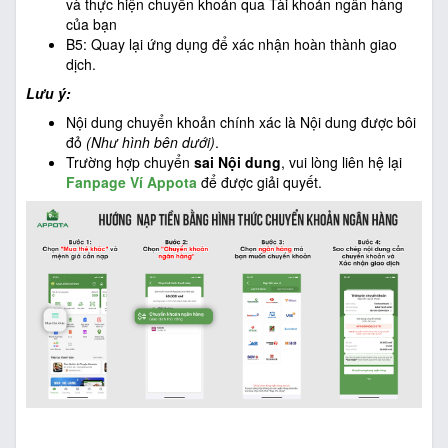
và thực hiện chuyển khoản qua Tài khoản ngân hàng
của bạn
B5: Quay lại ứng dụng để xác nhận hoàn thành giao
dịch.
Lưu ý:
Nội dung chuyển khoản chính xác là Nội dung được bôi
đỏ
(Như hình bên dưới)
.
Trường hợp chuyển
sai Nội dung
, vui lòng liên hệ lại
Fanpage Ví Appota
để được giải quyết.