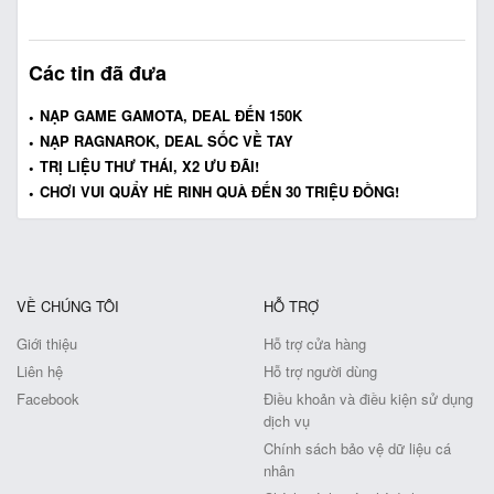
Các tin đã đưa
NẠP GAME GAMOTA, DEAL ĐẾN 150K
NẠP RAGNAROK, DEAL SỐC VỀ TAY
TRỊ LIỆU THƯ THÁI, X2 ƯU ĐÃI!
CHƠI VUI QUẨY HÈ RINH QUÀ ĐẾN 30 TRIỆU ĐỒNG!
VỀ CHÚNG TÔI
HỖ TRỢ
Giới thiệu
Hỗ trợ cửa hàng
Liên hệ
Hỗ trợ người dùng
Facebook
Điều khoản và điều kiện sử dụng
dịch vụ
Chính sách bảo vệ dữ liệu cá
nhân